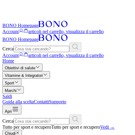
BONO Homepage
Account
articoli nel carrello, visualizza il carrello
BONO Homepage
Cerca
Account
articoli nel carrello, visualizza il carrello
Home
Obiettivi di salute
Vitamine & Integratori
Sport
Marchi
Saldi
Guida alla scelta
Contatti
Supporto
Apri
Cerca
Tutto per sport e recupero
Tutto per sport e recupero
Vedi
→
Chiudi