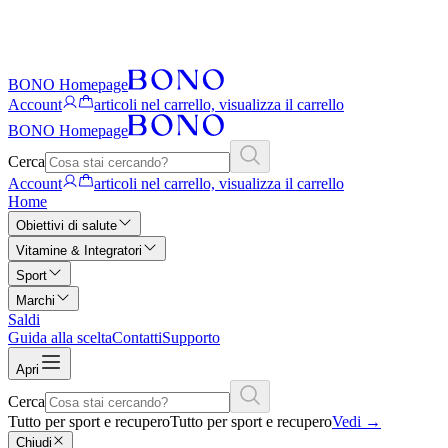
BONO Homepage
Account
articoli nel carrello, visualizza il carrello
BONO Homepage
Cerca
Account
articoli nel carrello, visualizza il carrello
Home
Obiettivi di salute
Vitamine & Integratori
Sport
Marchi
Saldi
Guida alla scelta
Contatti
Supporto
Apri
Cerca
Tutto per sport e recupero
Tutto per sport e recupero
Vedi
→
Chiudi