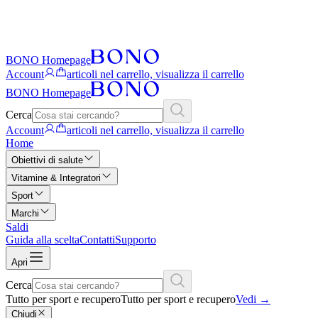
BONO Homepage
Account
articoli nel carrello, visualizza il carrello
BONO Homepage
Cerca
Account
articoli nel carrello, visualizza il carrello
Home
Obiettivi di salute
Vitamine & Integratori
Sport
Marchi
Saldi
Guida alla scelta
Contatti
Supporto
Apri
Cerca
Tutto per sport e recupero
Tutto per sport e recupero
Vedi
→
Chiudi