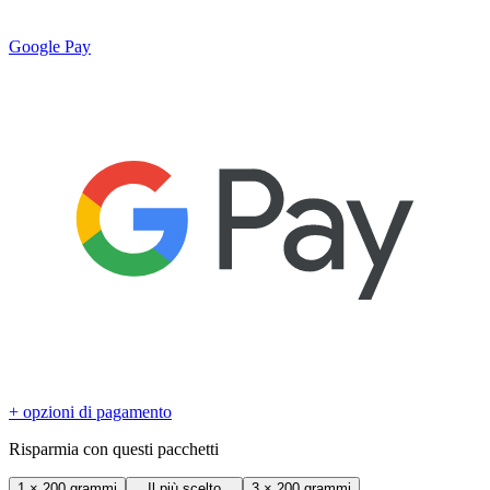
Google Pay
+ opzioni di pagamento
Risparmia con questi pacchetti
1
×
200 grammi
Il più scelto
3
×
200 grammi