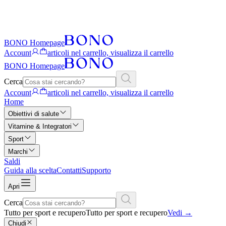
BONO Homepage
Account
articoli nel carrello, visualizza il carrello
BONO Homepage
Cerca
Account
articoli nel carrello, visualizza il carrello
Home
Obiettivi di salute
Vitamine & Integratori
Sport
Marchi
Saldi
Guida alla scelta
Contatti
Supporto
Apri
Cerca
Tutto per sport e recupero
Tutto per sport e recupero
Vedi
→
Chiudi