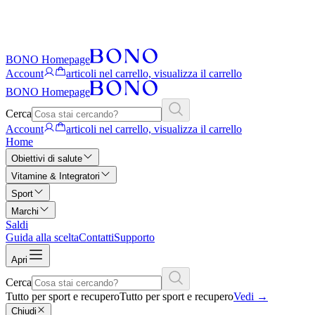
BONO Homepage
Account
articoli nel carrello, visualizza il carrello
BONO Homepage
Cerca
Account
articoli nel carrello, visualizza il carrello
Home
Obiettivi di salute
Vitamine & Integratori
Sport
Marchi
Saldi
Guida alla scelta
Contatti
Supporto
Apri
Cerca
Tutto per sport e recupero
Tutto per sport e recupero
Vedi
→
Chiudi