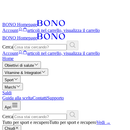
BONO Homepage
Account
articoli nel carrello, visualizza il carrello
BONO Homepage
Cerca
Account
articoli nel carrello, visualizza il carrello
Home
Obiettivi di salute
Vitamine & Integratori
Sport
Marchi
Saldi
Guida alla scelta
Contatti
Supporto
Apri
Cerca
Tutto per sport e recupero
Tutto per sport e recupero
Vedi
→
Chiudi