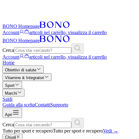
BONO Homepage
Account
articoli nel carrello, visualizza il carrello
BONO Homepage
Cerca
Account
articoli nel carrello, visualizza il carrello
Home
Obiettivi di salute
Vitamine & Integratori
Sport
Marchi
Saldi
Guida alla scelta
Contatti
Supporto
Apri
Cerca
Tutto per sport e recupero
Tutto per sport e recupero
Vedi
→
Chiudi