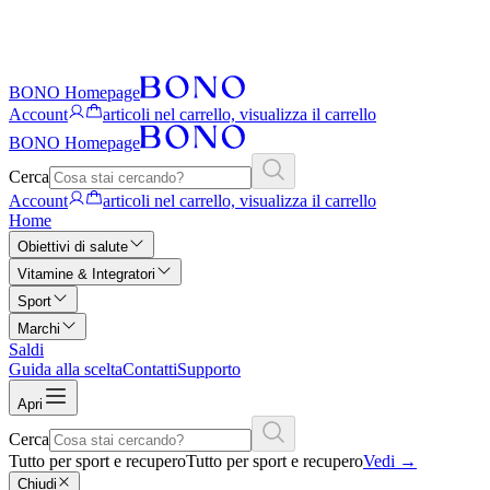
BONO Homepage
Account
articoli nel carrello, visualizza il carrello
BONO Homepage
Cerca
Account
articoli nel carrello, visualizza il carrello
Home
Obiettivi di salute
Vitamine & Integratori
Sport
Marchi
Saldi
Guida alla scelta
Contatti
Supporto
Apri
Cerca
Tutto per sport e recupero
Tutto per sport e recupero
Vedi
→
Chiudi