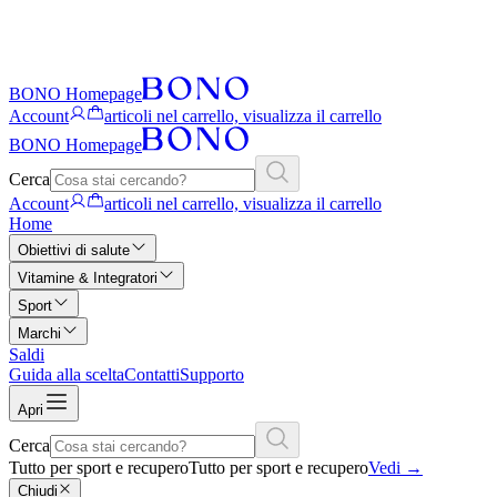
BONO Homepage
Account
articoli nel carrello, visualizza il carrello
BONO Homepage
Cerca
Account
articoli nel carrello, visualizza il carrello
Home
Obiettivi di salute
Vitamine & Integratori
Sport
Marchi
Saldi
Guida alla scelta
Contatti
Supporto
Apri
Cerca
Tutto per sport e recupero
Tutto per sport e recupero
Vedi
→
Chiudi