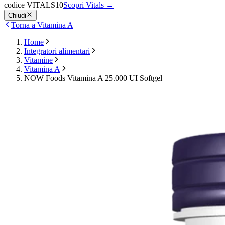
codice VITALS10
Scopri Vitals
→
Chiudi
Torna a Vitamina A
Home
Integratori alimentari
Vitamine
Vitamina A
NOW Foods Vitamina A 25.000 UI Softgel