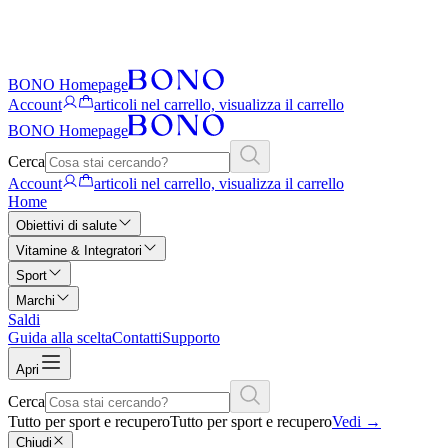
BONO Homepage
Account
articoli nel carrello, visualizza il carrello
BONO Homepage
Cerca
Account
articoli nel carrello, visualizza il carrello
Home
Obiettivi di salute
Vitamine & Integratori
Sport
Marchi
Saldi
Guida alla scelta
Contatti
Supporto
Apri
Cerca
Tutto per sport e recupero
Tutto per sport e recupero
Vedi
→
Chiudi