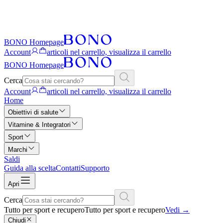
BONO Homepage
Account
articoli nel carrello, visualizza il carrello
BONO Homepage
Cerca
Account
articoli nel carrello, visualizza il carrello
Home
Obiettivi di salute
Vitamine & Integratori
Sport
Marchi
Saldi
Guida alla scelta
Contatti
Supporto
Apri
Cerca
Tutto per sport e recupero
Tutto per sport e recupero
Vedi
→
Chiudi