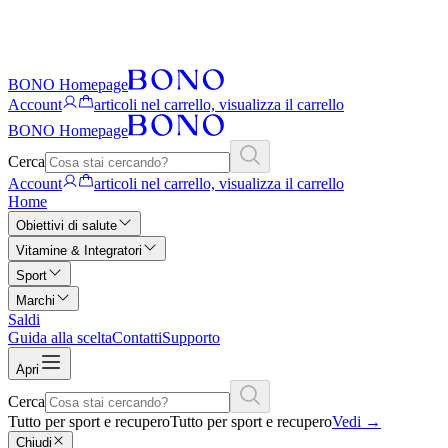
BONO Homepage
Account
articoli nel carrello, visualizza il carrello
BONO Homepage
Cerca
Account
articoli nel carrello, visualizza il carrello
Home
Obiettivi di salute
Vitamine & Integratori
Sport
Marchi
Saldi
Guida alla scelta
Contatti
Supporto
Apri
Cerca
Tutto per sport e recupero
Tutto per sport e recupero
Vedi
→
Chiudi