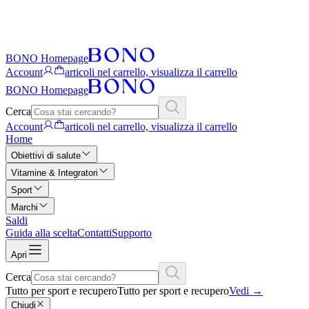
BONO Homepage
Account
articoli nel carrello, visualizza il carrello
BONO Homepage
Cerca
Account
articoli nel carrello, visualizza il carrello
Home
Obiettivi di salute
Vitamine & Integratori
Sport
Marchi
Saldi
Guida alla scelta
Contatti
Supporto
Apri
Cerca
Tutto per sport e recupero
Tutto per sport e recupero
Vedi
→
Chiudi