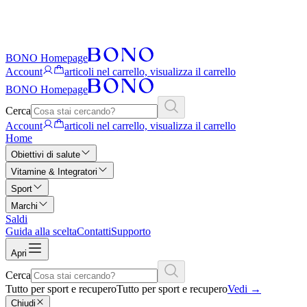
BONO Homepage
Account
articoli nel carrello, visualizza il carrello
BONO Homepage
Cerca
Account
articoli nel carrello, visualizza il carrello
Home
Obiettivi di salute
Vitamine & Integratori
Sport
Marchi
Saldi
Guida alla scelta
Contatti
Supporto
Apri
Cerca
Tutto per sport e recupero
Tutto per sport e recupero
Vedi
→
Chiudi