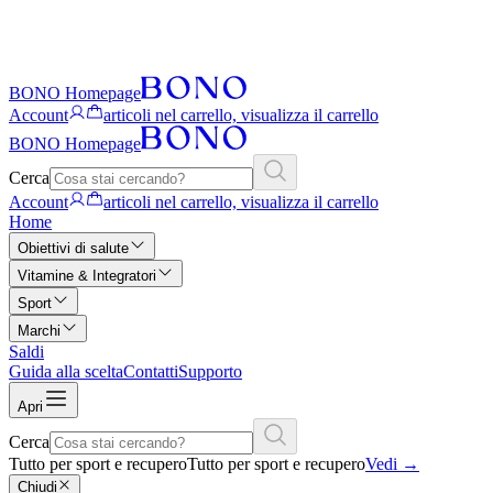
BONO Homepage
Account
articoli nel carrello, visualizza il carrello
BONO Homepage
Cerca
Account
articoli nel carrello, visualizza il carrello
Home
Obiettivi di salute
Vitamine & Integratori
Sport
Marchi
Saldi
Guida alla scelta
Contatti
Supporto
Apri
Cerca
Tutto per sport e recupero
Tutto per sport e recupero
Vedi
→
Chiudi