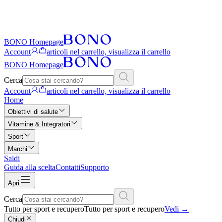
BONO Homepage
Account
articoli nel carrello, visualizza il carrello
BONO Homepage
Cerca
Account
articoli nel carrello, visualizza il carrello
Home
Obiettivi di salute
Vitamine & Integratori
Sport
Marchi
Saldi
Guida alla scelta
Contatti
Supporto
Apri
Cerca
Tutto per sport e recupero
Tutto per sport e recupero
Vedi
→
Chiudi