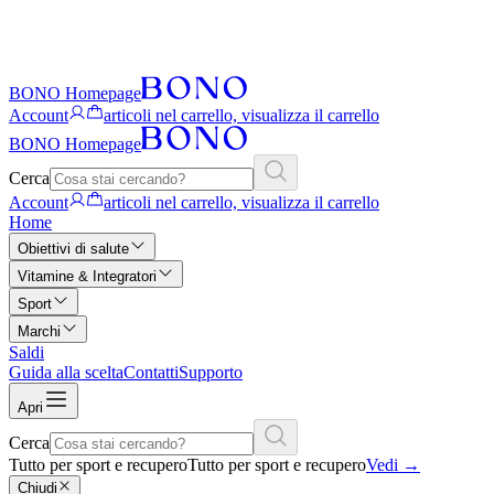
BONO Homepage
Account
articoli nel carrello, visualizza il carrello
BONO Homepage
Cerca
Account
articoli nel carrello, visualizza il carrello
Home
Obiettivi di salute
Vitamine & Integratori
Sport
Marchi
Saldi
Guida alla scelta
Contatti
Supporto
Apri
Cerca
Tutto per sport e recupero
Tutto per sport e recupero
Vedi
→
Chiudi