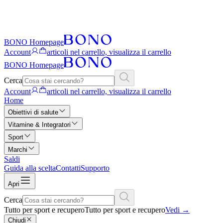
BONO Homepage
Account
articoli nel carrello, visualizza il carrello
BONO Homepage
Cerca
Account
articoli nel carrello, visualizza il carrello
Home
Obiettivi di salute
Vitamine & Integratori
Sport
Marchi
Saldi
Guida alla scelta
Contatti
Supporto
Apri
Cerca
Tutto per sport e recupero
Tutto per sport e recupero
Vedi
→
Chiudi