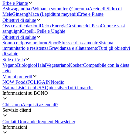
Erbe e Piante
Ashwagandha (Withania somnifera)
Curcuma
Aceto di Sidro di
Mele
Ginseng
Maca (Lepidium meyenii)
Erbe e Piante
Obiettivi di salute
Ossa e articolazioni
Detox
Energia
Gestione del Peso
Cuore e vasi
sanguigni
Capelli, Pelle e Unghie
Obiettivi di salute
Sonno e riposo notturno
Sport
Stress e rilassamento
Sistema
immunitario e resistenza
Gravidanza e allattamento
Tutti gli obiettivi
di salute
Stile di Vita
Vegano
Biologico
Halal
Vegetariano
Kosher
Compatibile con la dieta
keto
Marchi preferiti
NOW Foods
FOLIGAIN
Nordic
Naturals
BioTechUSA
Quicksilver
Tutti i marchi
Informazioni su BONO
Chi siamo
Acquisti aziendali?
Servizio clienti
Contatti
Domande frequenti
Newsletter
Informazioni