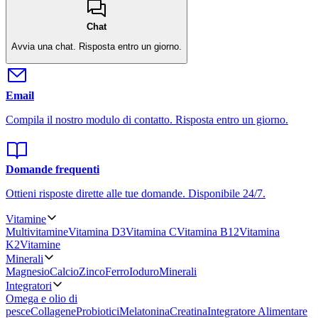
Chat
Avvia una chat.
Risposta entro un giorno.
Email
Compila il nostro modulo di contatto.
Risposta entro un giorno.
Domande frequenti
Ottieni risposte dirette alle tue domande.
Disponibile 24/7.
Vitamine
Multivitamine
Vitamina D3
Vitamina C
Vitamina B12
Vitamina
K2
Vitamine
Minerali
Magnesio
Calcio
Zinco
Ferro
Ioduro
Minerali
Integratori
Omega e olio di
pesce
Collagene
Probiotici
Melatonina
Creatina
Integratore Alimentare