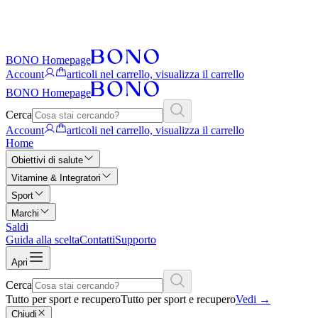
BONO Homepage
Account
articoli nel carrello, visualizza il carrello
BONO Homepage
Cerca
Account
articoli nel carrello, visualizza il carrello
Home
Obiettivi di salute
Vitamine & Integratori
Sport
Marchi
Saldi
Guida alla scelta
Contatti
Supporto
Apri
Cerca
Tutto per sport e recupero
Tutto per sport e recupero
Vedi
→
Chiudi