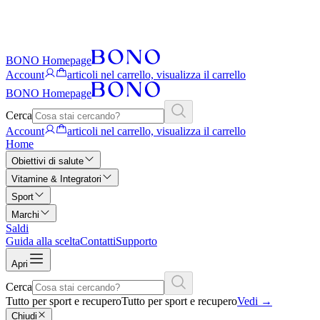
BONO Homepage
Account
articoli nel carrello, visualizza il carrello
BONO Homepage
Cerca
Account
articoli nel carrello, visualizza il carrello
Home
Obiettivi di salute
Vitamine & Integratori
Sport
Marchi
Saldi
Guida alla scelta
Contatti
Supporto
Apri
Cerca
Tutto per sport e recupero
Tutto per sport e recupero
Vedi
→
Chiudi