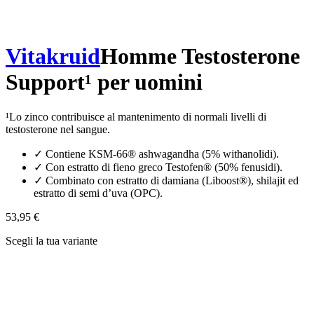
Vitakruid
Homme Testosterone
Support¹ per uomini
¹Lo zinco contribuisce al mantenimento di normali livelli di
testosterone nel sangue.
✓
Contiene KSM-66® ashwagandha (5% withanolidi).
✓
Con estratto di fieno greco Testofen® (50% fenusidi).
✓
Combinato con estratto di damiana (Liboost®), shilajit ed
estratto di semi d’uva (OPC).
53,95 €
Scegli la tua variante