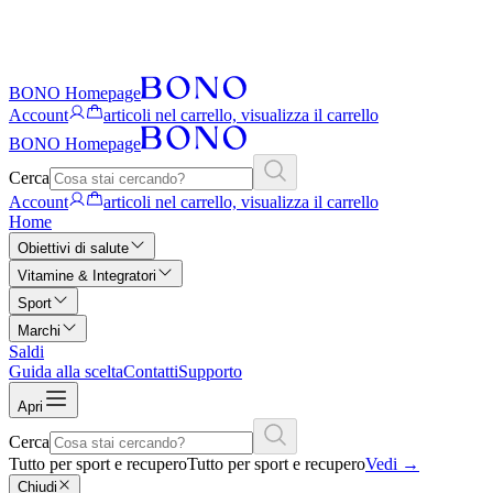
BONO Homepage
Account
articoli nel carrello, visualizza il carrello
BONO Homepage
Cerca
Account
articoli nel carrello, visualizza il carrello
Home
Obiettivi di salute
Vitamine & Integratori
Sport
Marchi
Saldi
Guida alla scelta
Contatti
Supporto
Apri
Cerca
Tutto per sport e recupero
Tutto per sport e recupero
Vedi
→
Chiudi