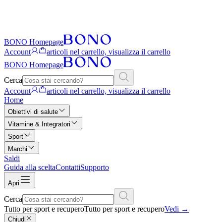
BONO Homepage
Account
articoli nel carrello, visualizza il carrello
BONO Homepage
Cerca
Account
articoli nel carrello, visualizza il carrello
Home
Obiettivi di salute
Vitamine & Integratori
Sport
Marchi
Saldi
Guida alla scelta
Contatti
Supporto
Apri
Cerca
Tutto per sport e recupero
Tutto per sport e recupero
Vedi
→
Chiudi