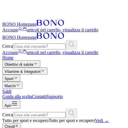
BONO Homepage
Account
articoli nel carrello, visualizza il carrello
BONO Homepage
Cerca
Account
articoli nel carrello, visualizza il carrello
Home
Obiettivi di salute
Vitamine & Integratori
Sport
Marchi
Saldi
Guida alla scelta
Contatti
Supporto
Apri
Cerca
Tutto per sport e recupero
Tutto per sport e recupero
Vedi
→
Chiudi