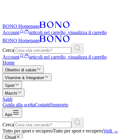
BONO Homepage
Account
articoli nel carrello, visualizza il carrello
BONO Homepage
Cerca
Account
articoli nel carrello, visualizza il carrello
Home
Obiettivi di salute
Vitamine & Integratori
Sport
Marchi
Saldi
Guida alla scelta
Contatti
Supporto
Apri
Cerca
Tutto per sport e recupero
Tutto per sport e recupero
Vedi
→
Chiudi