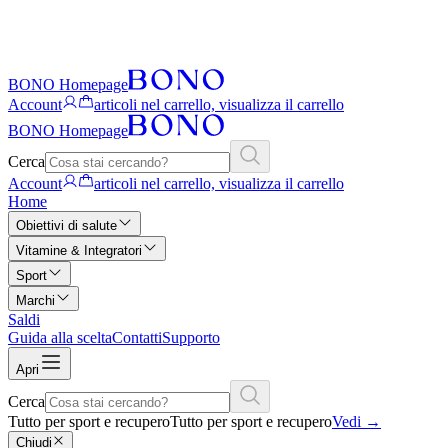
BONO Homepage
Account
articoli nel carrello, visualizza il carrello
BONO Homepage
Cerca
Account
articoli nel carrello, visualizza il carrello
Home
Obiettivi di salute
Vitamine & Integratori
Sport
Marchi
Saldi
Guida alla scelta
Contatti
Supporto
Apri
Cerca
Tutto per sport e recupero
Tutto per sport e recupero
Vedi
→
Chiudi