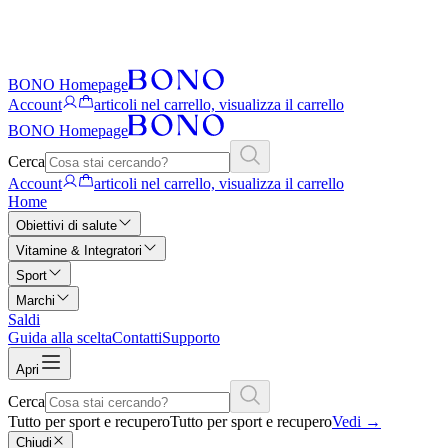
BONO Homepage
Account
articoli nel carrello, visualizza il carrello
BONO Homepage
Cerca
Account
articoli nel carrello, visualizza il carrello
Home
Obiettivi di salute
Vitamine & Integratori
Sport
Marchi
Saldi
Guida alla scelta
Contatti
Supporto
Apri
Cerca
Tutto per sport e recupero
Tutto per sport e recupero
Vedi
→
Chiudi