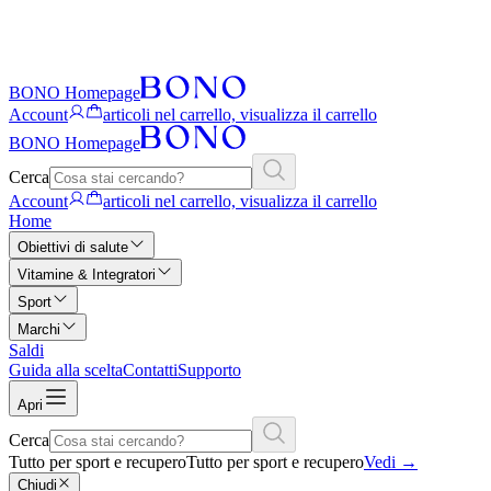
BONO Homepage
Account
articoli nel carrello, visualizza il carrello
BONO Homepage
Cerca
Account
articoli nel carrello, visualizza il carrello
Home
Obiettivi di salute
Vitamine & Integratori
Sport
Marchi
Saldi
Guida alla scelta
Contatti
Supporto
Apri
Cerca
Tutto per sport e recupero
Tutto per sport e recupero
Vedi
→
Chiudi