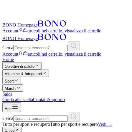
BONO Homepage
Account
articoli nel carrello, visualizza il carrello
BONO Homepage
Cerca
Account
articoli nel carrello, visualizza il carrello
Home
Obiettivi di salute
Vitamine & Integratori
Sport
Marchi
Saldi
Guida alla scelta
Contatti
Supporto
Apri
Cerca
Tutto per sport e recupero
Tutto per sport e recupero
Vedi
→
Chiudi