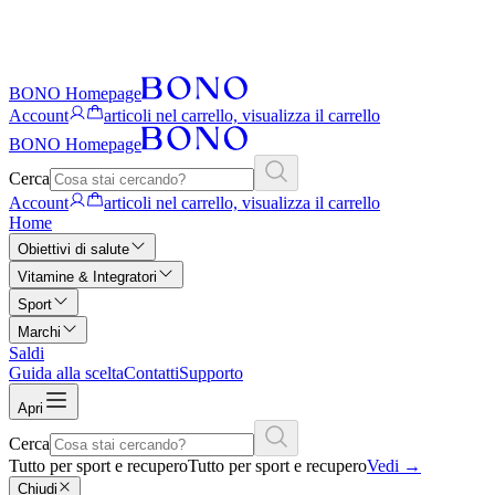
BONO Homepage
Account
articoli nel carrello, visualizza il carrello
BONO Homepage
Cerca
Account
articoli nel carrello, visualizza il carrello
Home
Obiettivi di salute
Vitamine & Integratori
Sport
Marchi
Saldi
Guida alla scelta
Contatti
Supporto
Apri
Cerca
Tutto per sport e recupero
Tutto per sport e recupero
Vedi
→
Chiudi