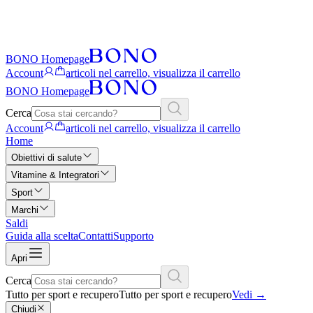
BONO Homepage
Account
articoli nel carrello, visualizza il carrello
BONO Homepage
Cerca
Account
articoli nel carrello, visualizza il carrello
Home
Obiettivi di salute
Vitamine & Integratori
Sport
Marchi
Saldi
Guida alla scelta
Contatti
Supporto
Apri
Cerca
Tutto per sport e recupero
Tutto per sport e recupero
Vedi
→
Chiudi