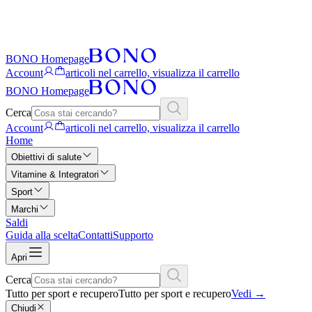
BONO Homepage
Account
articoli nel carrello, visualizza il carrello
BONO Homepage
Cerca
Account
articoli nel carrello, visualizza il carrello
Home
Obiettivi di salute
Vitamine & Integratori
Sport
Marchi
Saldi
Guida alla scelta
Contatti
Supporto
Apri
Cerca
Tutto per sport e recupero
Tutto per sport e recupero
Vedi
→
Chiudi