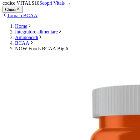
codice VITALS10
Scopri Vitals
→
Chiudi
Torna a BCAA
Home
Integratore alimentare
Aminoacidi
BCAA
NOW Foods BCAA Big 6