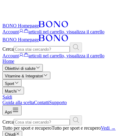
BONO Homepage
Account
articoli nel carrello, visualizza il carrello
BONO Homepage
Cerca
Account
articoli nel carrello, visualizza il carrello
Home
Obiettivi di salute
Vitamine & Integratori
Sport
Marchi
Saldi
Guida alla scelta
Contatti
Supporto
Apri
Cerca
Tutto per sport e recupero
Tutto per sport e recupero
Vedi
→
Chiudi