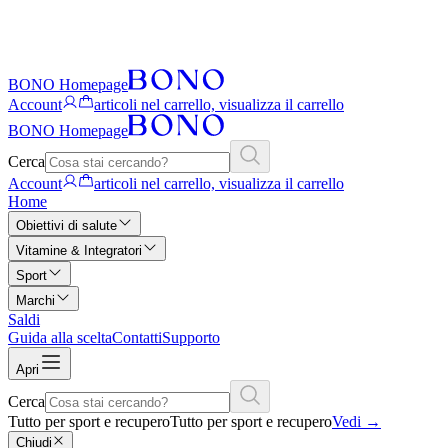
BONO Homepage
Account
articoli nel carrello, visualizza il carrello
BONO Homepage
Cerca
Account
articoli nel carrello, visualizza il carrello
Home
Obiettivi di salute
Vitamine & Integratori
Sport
Marchi
Saldi
Guida alla scelta
Contatti
Supporto
Apri
Cerca
Tutto per sport e recupero
Tutto per sport e recupero
Vedi
→
Chiudi