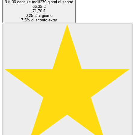
3
×
90 capsule molli
270 giorni di scorta
66,33 €
71,70 €
0,25 € al giorno
7.5% di sconto extra