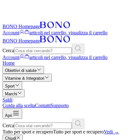
BONO Homepage
Account
articoli nel carrello, visualizza il carrello
BONO Homepage
Cerca
Account
articoli nel carrello, visualizza il carrello
Home
Obiettivi di salute
Vitamine & Integratori
Sport
Marchi
Saldi
Guida alla scelta
Contatti
Supporto
Apri
Cerca
Tutto per sport e recupero
Tutto per sport e recupero
Vedi
→
Chiudi