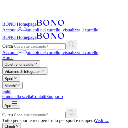
BONO Homepage
Account
articoli nel carrello, visualizza il carrello
BONO Homepage
Cerca
Account
articoli nel carrello, visualizza il carrello
Home
Obiettivi di salute
Vitamine & Integratori
Sport
Marchi
Saldi
Guida alla scelta
Contatti
Supporto
Apri
Cerca
Tutto per sport e recupero
Tutto per sport e recupero
Vedi
→
Chiudi