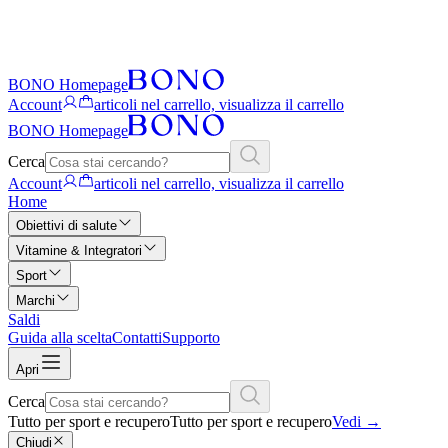
BONO Homepage
Account
articoli nel carrello, visualizza il carrello
BONO Homepage
Cerca
Account
articoli nel carrello, visualizza il carrello
Home
Obiettivi di salute
Vitamine & Integratori
Sport
Marchi
Saldi
Guida alla scelta
Contatti
Supporto
Apri
Cerca
Tutto per sport e recupero
Tutto per sport e recupero
Vedi
→
Chiudi