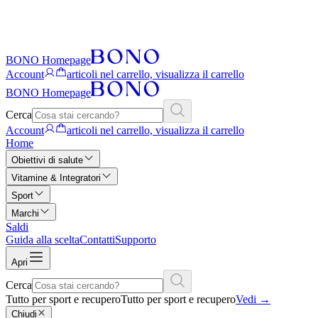
BONO Homepage
Account
articoli nel carrello, visualizza il carrello
BONO Homepage
Cerca
Account
articoli nel carrello, visualizza il carrello
Home
Obiettivi di salute
Vitamine & Integratori
Sport
Marchi
Saldi
Guida alla scelta
Contatti
Supporto
Apri
Cerca
Tutto per sport e recupero
Tutto per sport e recupero
Vedi
→
Chiudi