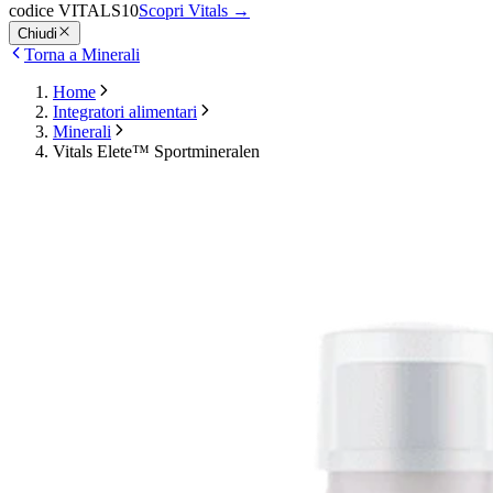
codice VITALS10
Scopri Vitals
→
Chiudi
Torna a Minerali
Home
Integratori alimentari
Minerali
Vitals Elete™ Sportmineralen