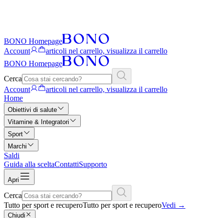
BONO Homepage
Account
articoli nel carrello, visualizza il carrello
BONO Homepage
Cerca
Account
articoli nel carrello, visualizza il carrello
Home
Obiettivi di salute
Vitamine & Integratori
Sport
Marchi
Saldi
Guida alla scelta
Contatti
Supporto
Apri
Cerca
Tutto per sport e recupero
Tutto per sport e recupero
Vedi
→
Chiudi