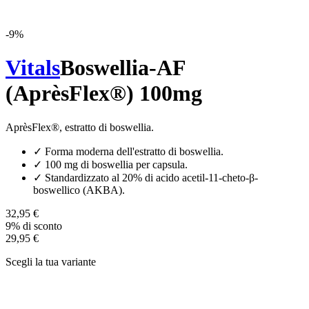
-
9
%
Vitals
Boswellia-AF
(AprèsFlex®) 100mg
AprèsFlex®, estratto di boswellia.
✓
Forma moderna dell'estratto di boswellia.
✓
100 mg di boswellia per capsula.
✓
Standardizzato al 20% di acido acetil-11-cheto-β-
boswellico (AKBA).
32,95 €
9% di sconto
29,95 €
Scegli la tua variante