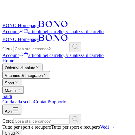
BONO Homepage
Account
articoli nel carrello, visualizza il carrello
BONO Homepage
Cerca
Account
articoli nel carrello, visualizza il carrello
Home
Obiettivi di salute
Vitamine & Integratori
Sport
Marchi
Saldi
Guida alla scelta
Contatti
Supporto
Apri
Cerca
Tutto per sport e recupero
Tutto per sport e recupero
Vedi
→
Chiudi