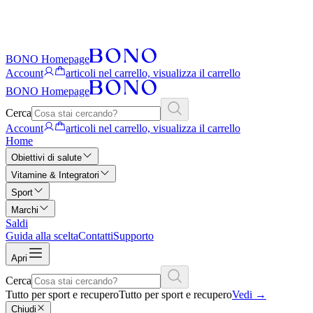
BONO Homepage
Account
articoli nel carrello, visualizza il carrello
BONO Homepage
Cerca
Account
articoli nel carrello, visualizza il carrello
Home
Obiettivi di salute
Vitamine & Integratori
Sport
Marchi
Saldi
Guida alla scelta
Contatti
Supporto
Apri
Cerca
Tutto per sport e recupero
Tutto per sport e recupero
Vedi
→
Chiudi