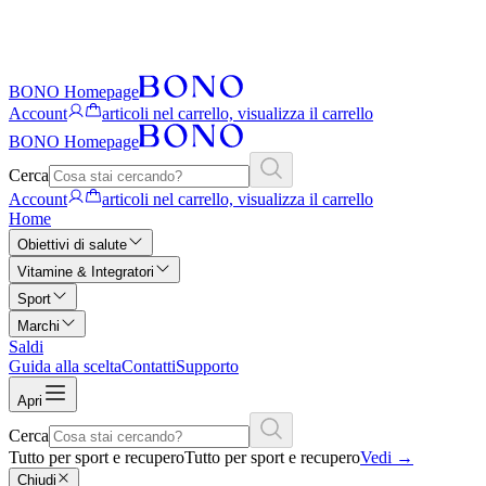
BONO Homepage
Account
articoli nel carrello, visualizza il carrello
BONO Homepage
Cerca
Account
articoli nel carrello, visualizza il carrello
Home
Obiettivi di salute
Vitamine & Integratori
Sport
Marchi
Saldi
Guida alla scelta
Contatti
Supporto
Apri
Cerca
Tutto per sport e recupero
Tutto per sport e recupero
Vedi
→
Chiudi