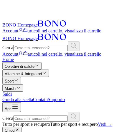
BONO Homepage
Account
articoli nel carrello, visualizza il carrello
BONO Homepage
Cerca
Account
articoli nel carrello, visualizza il carrello
Home
Obiettivi di salute
Vitamine & Integratori
Sport
Marchi
Saldi
Guida alla scelta
Contatti
Supporto
Apri
Cerca
Tutto per sport e recupero
Tutto per sport e recupero
Vedi
→
Chiudi