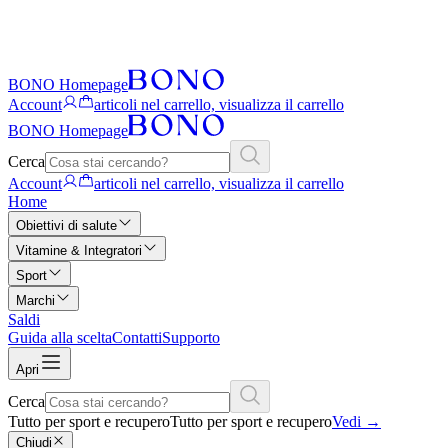
BONO Homepage
Account
articoli nel carrello, visualizza il carrello
BONO Homepage
Cerca
Account
articoli nel carrello, visualizza il carrello
Home
Obiettivi di salute
Vitamine & Integratori
Sport
Marchi
Saldi
Guida alla scelta
Contatti
Supporto
Apri
Cerca
Tutto per sport e recupero
Tutto per sport e recupero
Vedi
→
Chiudi