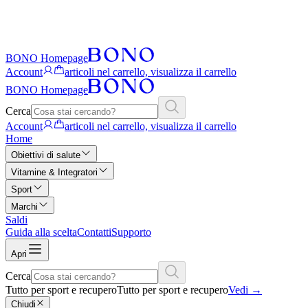
BONO Homepage
Account
articoli nel carrello, visualizza il carrello
BONO Homepage
Cerca
Account
articoli nel carrello, visualizza il carrello
Home
Obiettivi di salute
Vitamine & Integratori
Sport
Marchi
Saldi
Guida alla scelta
Contatti
Supporto
Apri
Cerca
Tutto per sport e recupero
Tutto per sport e recupero
Vedi
→
Chiudi