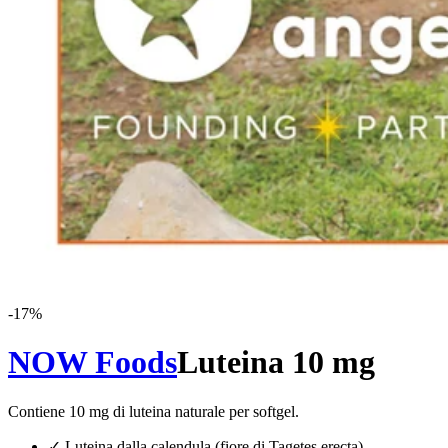
-
17
%
NOW Foods
Luteina 10 mg
Contiene 10 mg di luteina naturale per softgel.
✓
Luteina dalla calendula (fiore di Tagetes erecta).