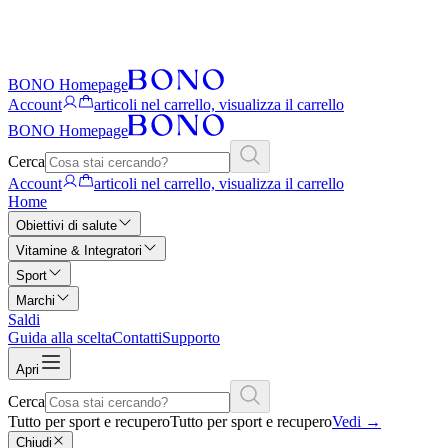
BONO Homepage
Account
articoli nel carrello, visualizza il carrello
BONO Homepage
Cerca
Account
articoli nel carrello, visualizza il carrello
Home
Obiettivi di salute
Vitamine & Integratori
Sport
Marchi
Saldi
Guida alla scelta
Contatti
Supporto
Apri
Cerca
Tutto per sport e recupero
Tutto per sport e recupero
Vedi
→
Chiudi