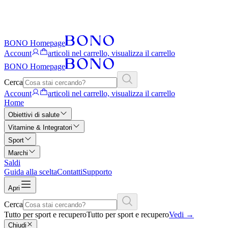
BONO Homepage
Account
articoli nel carrello, visualizza il carrello
BONO Homepage
Cerca
Account
articoli nel carrello, visualizza il carrello
Home
Obiettivi di salute
Vitamine & Integratori
Sport
Marchi
Saldi
Guida alla scelta
Contatti
Supporto
Apri
Cerca
Tutto per sport e recupero
Tutto per sport e recupero
Vedi
→
Chiudi